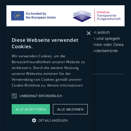
×
Die geäußerten Ansichten und Meinungen liegen jedoch
ausschließlich in der Verantwortung der Autoren und spiegeln
Diese Webseite verwendet
nicht notwendigerweise die der Europäischen Union oder Cinea
Cookies.
wider. Weder die Europäische Union noch die Förderbehörde
Wir verwenden Cookies, um die
können dafür verantwortlich gemacht werden.
Benutzerfreundlichkeit unserer Website zu
verbessern. Durch die weitere Nutzung
unserer Webseite stimmen Sie der
Verwendung von Cookies gemäß unserer
Impressum
Cookie-Richtlinie zu.
Weitere Informationen
Datenschutzerklärung
UNBEDINGT ERFORDERLICH
Transparenz
ALLE AKZEPTIEREN
ALLE ABLEHNEN
© 2026 Architects 4 Future Deutschland e.V.
DETAILS ANZEIGEN