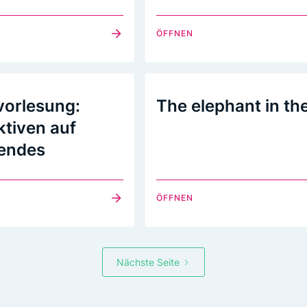
ÖFFNEN
vorlesung:
The elephant in th
ktiven auf
endes
ÖFFNEN
Nächste Seite