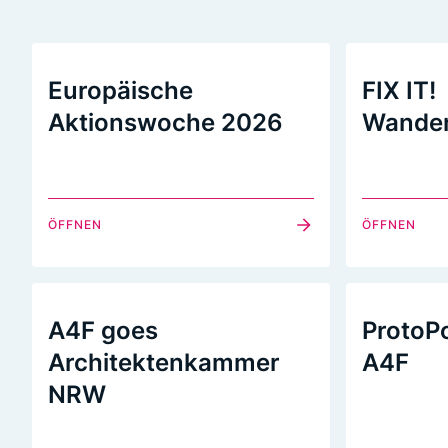
Europäische
FIX IT!
Aktionswoche 2026
Wander
ÖFFNEN
ÖFFNEN
A4F goes
ProtoP
Architektenkammer
A4F
NRW