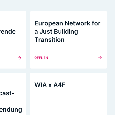
European Network for
wende
a Just Building
Transition
ÖFFNEN
WIA x A4F
cast-
wendung