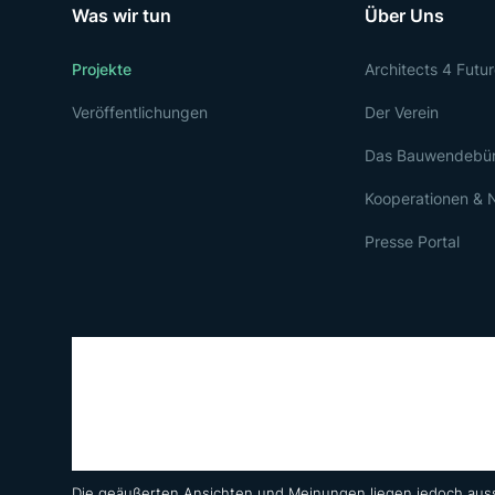
Was wir tun
Über Uns
Projekte
Architects 4 Futu
Veröffentlichungen
Der Verein
Das Bauwendebü
Kooperationen & 
Presse Portal
Die geäußerten Ansichten und Meinungen liegen jedoch auss