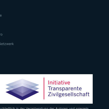
re
ro
Netzwerk
chließlich in der Verantwortung der Autoren und spiegeln