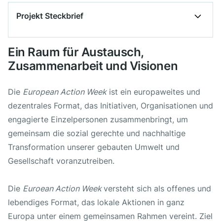
Projekt Steckbrief
Projekt Start
1. Januar 2026
Ein Raum für Austausch,
Zusammenarbeit und Visionen
Projekt Ende
31. Dezember 2026
Die
European Action Week
ist ein europaweites und
Arbeitsgruppen
dezentrales Format, das Initiativen, Organisationen und
engagierte Einzelpersonen zusammenbringt, um
Europäisches Netzwerk
gemeinsam die sozial gerechte und nachhaltige
Transformation unserer gebauten Umwelt und
Gesellschaft voranzutreiben.
Förderungen / Sponsoring
Die
Euroean Action Week
versteht sich als offenes und
EU Life
lebendiges Format, das lokale Aktionen in ganz
Europa unter einem gemeinsamen Rahmen vereint. Ziel
Allianz Foundation