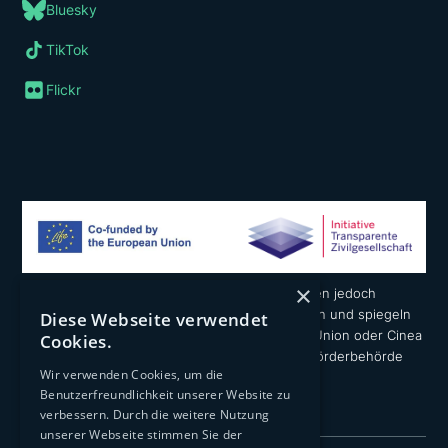
Bluesky
TikTok
Flickr
×
Die geäußerten Ansichten und Meinungen liegen jedoch
ausschließlich in der Verantwortung der Autoren und spiegeln
Diese Webseite verwendet
nicht notwendigerweise die der Europäischen Union oder Cinea
Cookies.
wider. Weder die Europäische Union noch die Förderbehörde
Wir verwenden Cookies, um die
können dafür verantwortlich gemacht werden.
Benutzerfreundlichkeit unserer Website zu
verbessern. Durch die weitere Nutzung
unserer Webseite stimmen Sie der