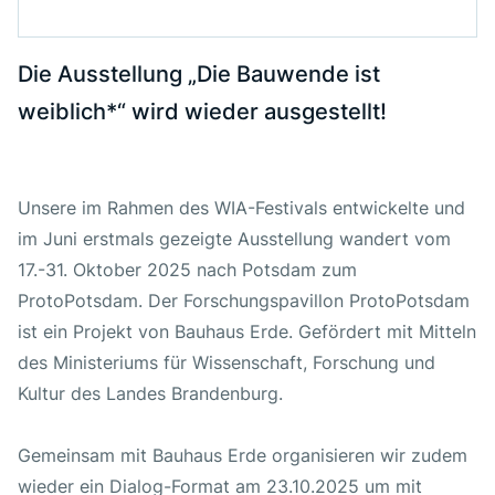
Projekt Start
17. Oktober 2025
Die Ausstellung „Die Bauwende ist
weiblich*“ wird wieder ausgestellt!
Projekt Ende
31. Oktober 2025
Ort
Potsdam
Unsere im Rahmen des WIA-Festivals entwickelte und
Kooperations-Partner:innen
im Juni erstmals gezeigte Ausstellung wandert vom
17.-31. Oktober 2025 nach Potsdam zum
Bauhaus Erde
ProtoPotsdam. Der Forschungspavillon ProtoPotsdam
ist ein Projekt von Bauhaus Erde. Gefördert mit Mitteln
des Ministeriums für Wissenschaft, Forschung und
Fotos
Kultur des Landes Brandenburg.
Gemeinsam mit Bauhaus Erde organisieren wir zudem
wieder ein Dialog-Format am 23.10.2025 um mit