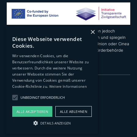
×
Die geäußerten Ansichten und Meinungen liegen jedoch
ausschließlich in der Verantwortung der Autoren und spiegeln
Diese Webseite verwendet
nicht notwendigerweise die der Europäischen Union oder Cinea
Cookies.
wider. Weder die Europäische Union noch die Förderbehörde
Wir verwenden Cookies, um die
können dafür verantwortlich gemacht werden.
Benutzerfreundlichkeit unserer Website zu
verbessern. Durch die weitere Nutzung
unserer Webseite stimmen Sie der
Verwendung von Cookies gemäß unserer
Impressum
Cookie-Richtlinie zu.
Weitere Informationen
Datenschutzerklärung
UNBEDINGT ERFORDERLICH
Transparenz
ALLE AKZEPTIEREN
ALLE ABLEHNEN
© 2026 Architects 4 Future Deutschland e.V.
DETAILS ANZEIGEN