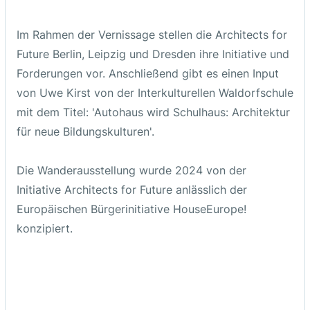
Ort / Adresse
Im Rahmen der Vernissage stellen die Architects for
ZfBK - Zentrum für Baukultur Sachsen
Future Berlin, Leipzig und Dresden ihre Initiative und
Schloßstraße 2, Dresden
Forderungen vor. Anschließend gibt es einen Input
von Uwe Kirst von der Interkulturellen Waldorfschule
mit dem Titel: 'Autohaus wird Schulhaus: Architektur
Link
für neue Bildungskulturen'.
MEHR INFOS
Die Wanderausstellung wurde 2024 von der
Initiative Architects for Future anlässlich der
Europäischen Bürgerinitiative HouseEurope!
konzipiert.
Veranstalter
HouseEurope!
ZfBK Zentrum für Baukultur