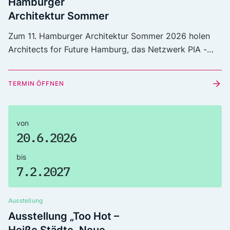
Hamburger
Architektur Sommer
Zum 11. Hamburger Architektur Sommer 2026 holen
Architects for Future Hamburg, das Netzwerk PIA -
Women in Architecture e.V. und das Urbaneo - Junges
Architektur Zentrum die Ausstellung „Nichts Neues –
TERMIN ÖFFNEN
Besser Bauen mit Bestand“ aus dem Deutschen
Architekturmuseum (DAM) in Frankfurt am Main nach
Hamburg.
von
20.6.2026
bis
7.2.2027
Ausstellung
Ausstellung „Too Hot –
Heiße Städte, Neue