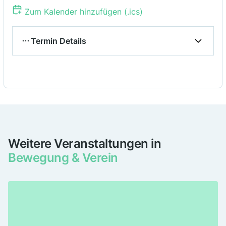
Zum Kalender hinzufügen (.ics)
Termin Details
Link
ZOOM-LINK
Veranstalter
Weitere Veranstaltungen in
Bewegung & Verein
Bauwendebüro