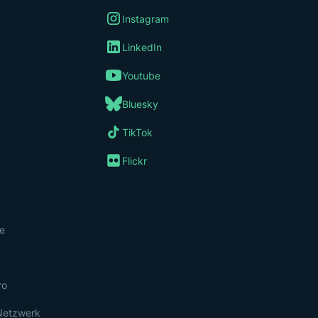
Instagram
LinkedIn
Youtube
Bluesky
TikTok
Flickr
re
ro
Netzwerk