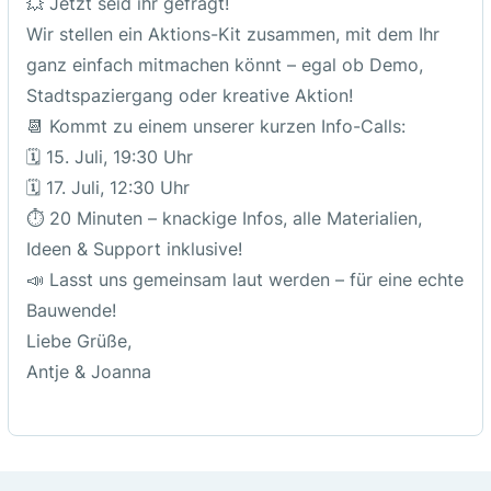
💥 Jetzt seid ihr gefragt!
Wir stellen ein Aktions-Kit zusammen, mit dem Ihr
ZOOM-LINK
ganz einfach mitmachen könnt – egal ob Demo,
Stadtspaziergang oder kreative Aktion!
📆 Kommt zu einem unserer kurzen Info-Calls:
🗓️ 15. Juli, 19:30 Uhr
Veranstalter
🗓️ 17. Juli, 12:30 Uhr
Bauwendebüro
⏱️ 20 Minuten – knackige Infos, alle Materialien,
Ideen & Support inklusive!
📣 Lasst uns gemeinsam laut werden – für eine echte
Bauwende!
Fotos
Liebe Grüße,
Antje & Joanna