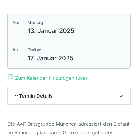
Von
Montag
13. Januar 2025
bis
Freitag
17. Januar 2025
Zum Kalender hinzufügen (.ics)
Termin Details
Ort / Adresse
Die A4F Ortsgruppe München adressiert den Elefant
Trade Fair Center Messe München
im Raumder planetaren Grenzen als gebautes
Am Messeturm, 81829 München