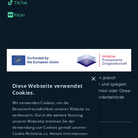
TikTok
Flickr
×
Die geäußerten Ansichten und Meinungen liegen jedoch
ausschließlich in der Verantwortung der Autoren und spiegeln
Diese Webseite verwendet
nicht notwendigerweise die der Europäischen Union oder Cinea
Cookies.
wider. Weder die Europäische Union noch die Förderbehörde
Wir verwenden Cookies, um die
können dafür verantwortlich gemacht werden.
Benutzerfreundlichkeit unserer Website zu
verbessern. Durch die weitere Nutzung
unserer Webseite stimmen Sie der
Verwendung von Cookies gemäß unserer
Impressum
Cookie-Richtlinie zu.
Weitere Informationen