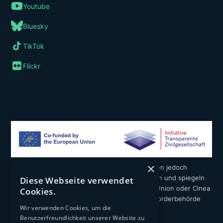
Youtube
Bluesky
TikTok
Flickr
×
Die geäußerten Ansichten und Meinungen liegen jedoch
ausschließlich in der Verantwortung der Autoren und spiegeln
Diese Webseite verwendet
nicht notwendigerweise die der Europäischen Union oder Cinea
Cookies.
wider. Weder die Europäische Union noch die Förderbehörde
Wir verwenden Cookies, um die
können dafür verantwortlich gemacht werden.
Benutzerfreundlichkeit unserer Website zu