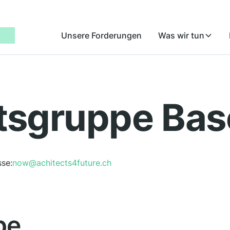
Unsere Forderungen
Was wir tun
tsgruppe Bas
se:
now@achitects4future.ch
pe