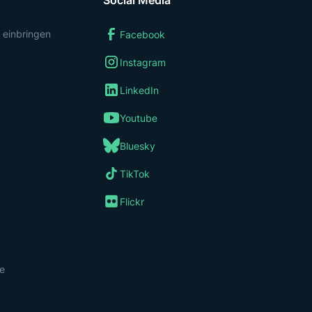
Social Media
 einbringen
Facebook
Instagram
LinkedIn
Youtube
Bluesky
TikTok
Flickr
re