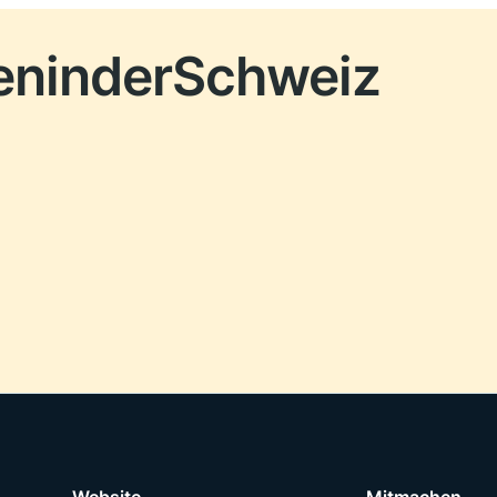
e
n
in
der
Schweiz