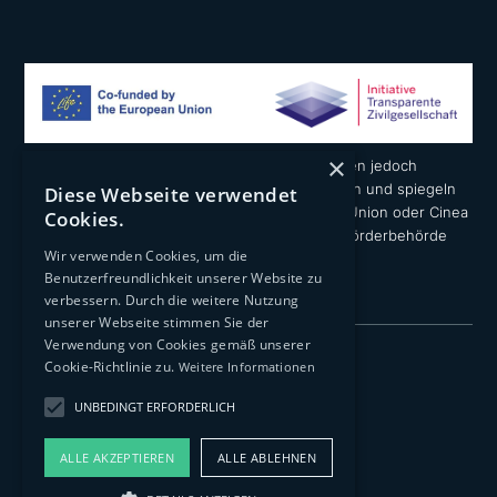
×
Die geäußerten Ansichten und Meinungen liegen jedoch
ausschließlich in der Verantwortung der Autoren und spiegeln
Diese Webseite verwendet
nicht notwendigerweise die der Europäischen Union oder Cinea
Cookies.
wider. Weder die Europäische Union noch die Förderbehörde
Wir verwenden Cookies, um die
können dafür verantwortlich gemacht werden.
Benutzerfreundlichkeit unserer Website zu
verbessern. Durch die weitere Nutzung
unserer Webseite stimmen Sie der
Verwendung von Cookies gemäß unserer
Impressum
Cookie-Richtlinie zu.
Weitere Informationen
Datenschutzerklärung
UNBEDINGT ERFORDERLICH
Transparenz
ALLE AKZEPTIEREN
ALLE ABLEHNEN
© 2026 Architects 4 Future Deutschland e.V.