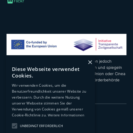
Flickr
×
Die geäußerten Ansichten und Meinungen liegen jedoch
ausschließlich in der Verantwortung der Autoren und spiegeln
Diese Webseite verwendet
nicht notwendigerweise die der Europäischen Union oder Cinea
Cookies.
wider. Weder die Europäische Union noch die Förderbehörde
Wir verwenden Cookies, um die
können dafür verantwortlich gemacht werden.
Benutzerfreundlichkeit unserer Website zu
verbessern. Durch die weitere Nutzung
unserer Webseite stimmen Sie der
Verwendung von Cookies gemäß unserer
Impressum
Cookie-Richtlinie zu.
Weitere Informationen
Datenschutzerklärung
UNBEDINGT ERFORDERLICH
Transparenz