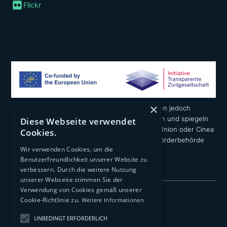
Flickr
×
Die geäußerten Ansichten und Meinungen liegen jedoch
ausschließlich in der Verantwortung der Autoren und spiegeln
Diese Webseite verwendet
nicht notwendigerweise die der Europäischen Union oder Cinea
Cookies.
wider. Weder die Europäische Union noch die Förderbehörde
Wir verwenden Cookies, um die
können dafür verantwortlich gemacht werden.
Benutzerfreundlichkeit unserer Website zu
verbessern. Durch die weitere Nutzung
unserer Webseite stimmen Sie der
Verwendung von Cookies gemäß unserer
Impressum
Cookie-Richtlinie zu.
Weitere Informationen
Datenschutzerklärung
UNBEDINGT ERFORDERLICH
Transparenz