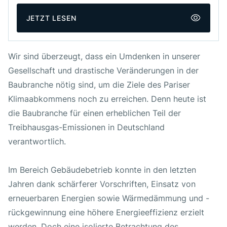
Veröffentlicht am
28. September 2023
JETZT LESEN
Autor:innen
Architects 4 Future e.V.
Wir sind überzeugt, dass ein Umdenken in unserer
Kooperations-Partner:innen
Gesellschaft und drastische Veränderungen in der
Baubranche nötig sind, um die Ziele des Pariser
DUH
Klimaabkommens noch zu erreichen. Denn heute ist
BDA
die Baubranche für einen erheblichen Teil der
Treibhausgas-Emissionen in Deutschland
Universität Hannover
verantwortlich.
Im Bereich Gebäudebetrieb konnte in den letzten
Links
Jahren dank schärferer Vorschriften, Einsatz von
erneuerbaren Energien sowie Wärmedämmung und -
OFFIZIELE WEBSITE ABRISS-ATLAS
rückgewinnung eine höhere Energieeffizienz erzielt
werden. Doch eine isolierte Betrachtung des