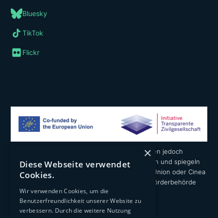
Bluesky
TikTok
Flickr
×
Die geäußerten Ansichten und Meinungen liegen jedoch
ausschließlich in der Verantwortung der Autoren und spiegeln
Diese Webseite verwendet
nicht notwendigerweise die der Europäischen Union oder Cinea
Cookies.
wider. Weder die Europäische Union noch die Förderbehörde
Wir verwenden Cookies, um die
können dafür verantwortlich gemacht werden.
Benutzerfreundlichkeit unserer Website zu
verbessern. Durch die weitere Nutzung