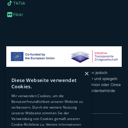
TikTok
Flickr
×
Die geäußerten Ansichten und Meinungen liegen jedoch
ausschließlich in der Verantwortung der Autoren und spiegeln
Diese Webseite verwendet
nicht notwendigerweise die der Europäischen Union oder Cinea
Cookies.
wider. Weder die Europäische Union noch die Förderbehörde
Wir verwenden Cookies, um die
können dafür verantwortlich gemacht werden.
Benutzerfreundlichkeit unserer Website zu
verbessern. Durch die weitere Nutzung
unserer Webseite stimmen Sie der
Verwendung von Cookies gemäß unserer
Impressum
Cookie-Richtlinie zu.
Weitere Informationen