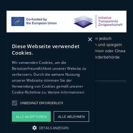
×
Die geäußerten Ansichten und Meinungen liegen jedoch
ausschließlich in der Verantwortung der Autoren und spiegeln
Diese Webseite verwendet
nicht notwendigerweise die der Europäischen Union oder Cinea
Cookies.
wider. Weder die Europäische Union noch die Förderbehörde
Wir verwenden Cookies, um die
können dafür verantwortlich gemacht werden.
Benutzerfreundlichkeit unserer Website zu
verbessern. Durch die weitere Nutzung
unserer Webseite stimmen Sie der
Verwendung von Cookies gemäß unserer
Impressum
Cookie-Richtlinie zu.
Weitere Informationen
Datenschutzerklärung
UNBEDINGT ERFORDERLICH
Transparenz
ALLE AKZEPTIEREN
ALLE ABLEHNEN
© 2026 Architects 4 Future Deutschland e.V.
DETAILS ANZEIGEN