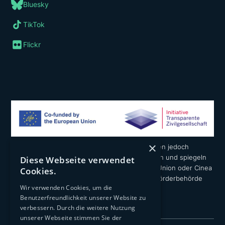
Bluesky
TikTok
Flickr
×
Die geäußerten Ansichten und Meinungen liegen jedoch
ausschließlich in der Verantwortung der Autoren und spiegeln
Diese Webseite verwendet
nicht notwendigerweise die der Europäischen Union oder Cinea
Cookies.
wider. Weder die Europäische Union noch die Förderbehörde
Wir verwenden Cookies, um die
können dafür verantwortlich gemacht werden.
Benutzerfreundlichkeit unserer Website zu
verbessern. Durch die weitere Nutzung
unserer Webseite stimmen Sie der