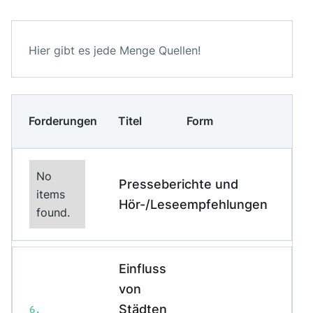
Hier gibt es jede Menge Quellen!
Forderungen
Titel
Form
No
Presseberichte und
Beschreibung:
items
Hör-/Leseempfehlungen
found.
This is some text inside
of a div block.
This is some text
Einfluss
inside of a div block.
von
Veröffentlicht am
Städten
6.